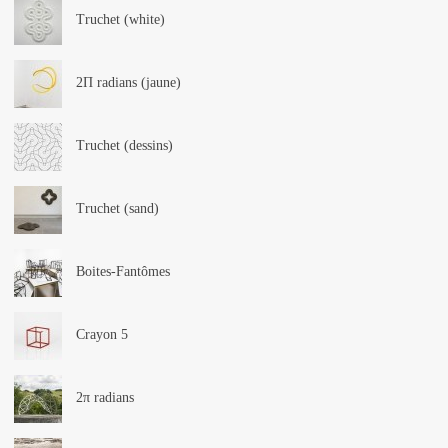
Truchet (white)
2Π radians (jaune)
Truchet (dessins)
Truchet (sand)
Boites-Fantômes
Crayon 5
2π radians