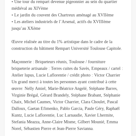
• Une tour du rempart devenue pigeonnier au sein du quartier
médiéval au XIVème
• Le jardin du couvent des Chartreux aménagé au XVIIème
• Les ateliers industriels de l’Arsenal, actifs du XVIIIème
jusqu’au XXème
Œuvre réalisée au titre du 1% artistique dans le cadre de la
construction du bâtiment Rempart Université Toulouse Capitole.
Maçonnerie : Briqueteurs réunis, Toulouse / fourniture
briqueterie artisanale : Terres cuites du Savès, Empeaux / cartel :
Atelier lupus, Lucie Laflorentie / crédit photo : Victor Charrier
Un grand merci à toutes les personnes ayant contribué à cette
œuvre: Nelly Amiel, Marie-Béatrice Angelé, Stéphane Barres,
Virginie Brégal, Gérard Brandely, Stéphane Brabant, Stéphanie
Chaix, Michel Caumes, Victor Charrier, Clara Choulet, Pascal
Dalloux, Gaetan Efimenko, Pablo Garcia, Paule Géry, Raphaël
Kuntz, Lucie Laflorentie, Luc Larnaudie, Xavier Lhermite,
Stefania Meazza, Anne-Claire Misme, Gilbert Mounié, Emma
Norel, Sébastien Pierre et Jean-Pierre Savianna.