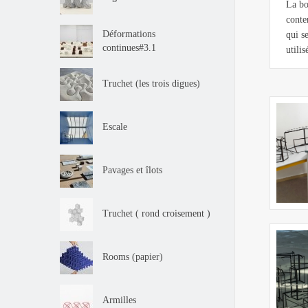
La bo
conte
Déformations
qui s
continues#3.1
utili
Truchet (les trois digues)
Escale
Pavages et îlots
Truchet ( rond croisement )
Rooms (papier)
Armilles