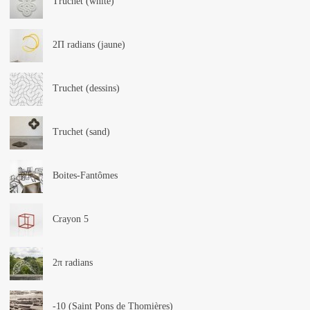
Truchet (white)
2Π radians (jaune)
Truchet (dessins)
Truchet (sand)
Boites-Fantômes
Crayon 5
2π radians
-10 (Saint Pons de Thomières)