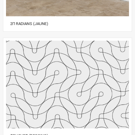
2Π RADIANS (JAUNE)