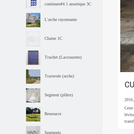
continues#4.1 auxetique 3C
L'arche rayonnante
Chaine 1C
Truchet (Lacrouzette)
Traversée (arche)
CU
Segment (plâtre)
2016,
Cette
Ressource
lévit
trans
Segments