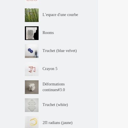
L'espace d'une courbe
Rooms
Truchet (blue velvet)
Crayon 5
Déformations
continues#3.0
Truchet (white)
2Π radians (jaune)