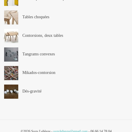
Tables choquées
Contorsions, deux tables
Tangrams convexes
Mikados-contorsion
Dés-gravité
©2026 Suzy Lelièvre -
suzylelievre@gmail.com
- 06 66 14 78 04