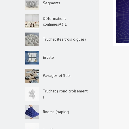
Segments
Déformations
continues#3.1
Truchet (les trois digues)
Escale
Pavages et îlots
Truchet ( rond croisement
)
Rooms (papier)