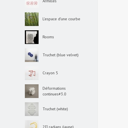
Armilles
L'espace d'une courbe
Rooms
Truchet (blue velvet)
Crayon 5
Déformations
continues#3.0
Truchet (white)
2Π radians (jaune)