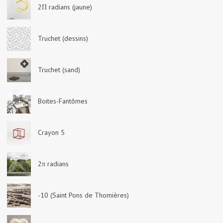
2Π radians (jaune)
Truchet (dessins)
Truchet (sand)
Boites-Fantômes
Crayon 5
2π radians
-10 (Saint Pons de Thomières)