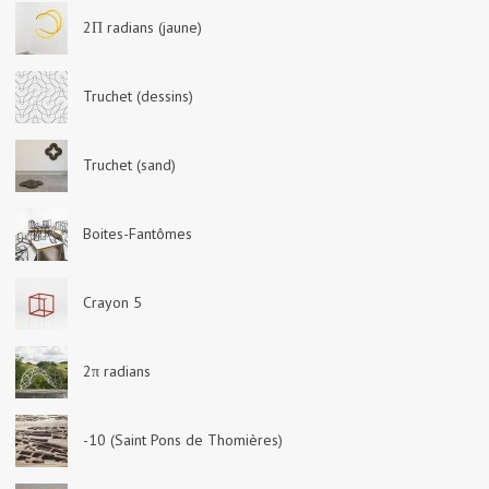
2Π radians (jaune)
Truchet (dessins)
Truchet (sand)
Boites-Fantômes
Crayon 5
2π radians
-10 (Saint Pons de Thomières)