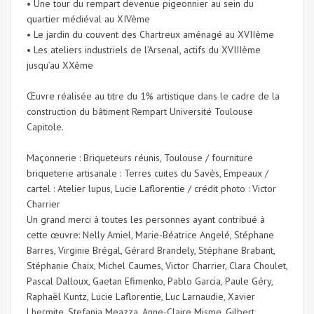
• Une tour du rempart devenue pigeonnier au sein du
quartier médiéval au XIVème
• Le jardin du couvent des Chartreux aménagé au XVIIème
• Les ateliers industriels de l’Arsenal, actifs du XVIIIème
jusqu’au XXème
Œuvre réalisée au titre du 1% artistique dans le cadre de la
construction du bâtiment Rempart Université Toulouse
Capitole.
Maçonnerie : Briqueteurs réunis, Toulouse / fourniture
briqueterie artisanale : Terres cuites du Savès, Empeaux /
cartel : Atelier lupus, Lucie Laflorentie / crédit photo : Victor
Charrier
Un grand merci à toutes les personnes ayant contribué à
cette œuvre: Nelly Amiel, Marie-Béatrice Angelé, Stéphane
Barres, Virginie Brégal, Gérard Brandely, Stéphane Brabant,
Stéphanie Chaix, Michel Caumes, Victor Charrier, Clara Choulet,
Pascal Dalloux, Gaetan Efimenko, Pablo Garcia, Paule Géry,
Raphaël Kuntz, Lucie Laflorentie, Luc Larnaudie, Xavier
Lhermite, Stefania Meazza, Anne-Claire Misme, Gilbert