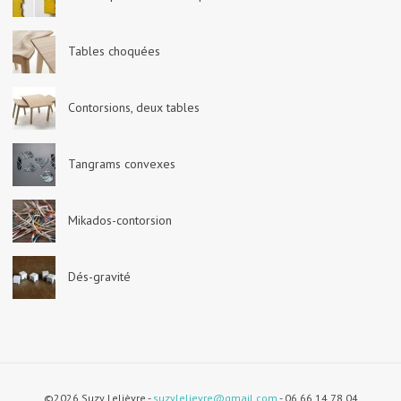
Tables choquées
Contorsions, deux tables
Tangrams convexes
Mikados-contorsion
Dés-gravité
©2026 Suzy Lelièvre -
suzylelievre@gmail.com
- 06 66 14 78 04